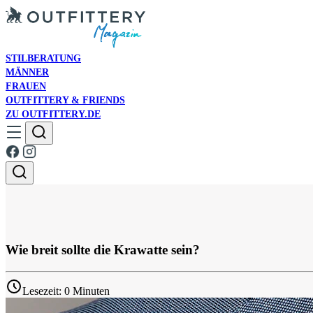
STILBERATUNG
MÄNNER
FRAUEN
OUTFITTERY & FRIENDS
ZU OUTFITTERY.DE
Wie breit sollte die Krawatte sein?
Lesezeit: 0 Minuten