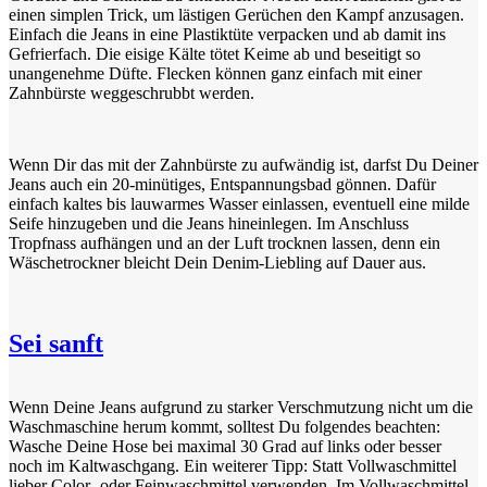
einen simplen Trick, um lästigen Gerüchen den Kampf anzusagen.
Einfach die Jeans in eine Plastiktüte verpacken und ab damit ins
Gefrierfach. Die eisige Kälte tötet Keime ab und beseitigt so
unangenehme Düfte. Flecken können ganz einfach mit einer
Zahnbürste weggeschrubbt werden.
Wenn Dir das mit der Zahnbürste zu aufwändig ist, darfst Du Deiner
Jeans auch ein 20-minütiges, Entspannungsbad gönnen. Dafür
einfach kaltes bis lauwarmes Wasser einlassen, eventuell eine milde
Seife hinzugeben und die Jeans hineinlegen. Im Anschluss
Tropfnass aufhängen und an der Luft trocknen lassen, denn ein
Wäschetrockner bleicht Dein Denim-Liebling auf Dauer aus.
Sei sanft
Wenn Deine Jeans aufgrund zu starker Verschmutzung nicht um die
Waschmaschine herum kommt, solltest Du folgendes beachten:
Wasche Deine Hose bei maximal 30 Grad auf links oder besser
noch im Kaltwaschgang. Ein weiterer Tipp: Statt Vollwaschmittel
lieber Color- oder Feinwaschmittel verwenden. Im Vollwaschmittel