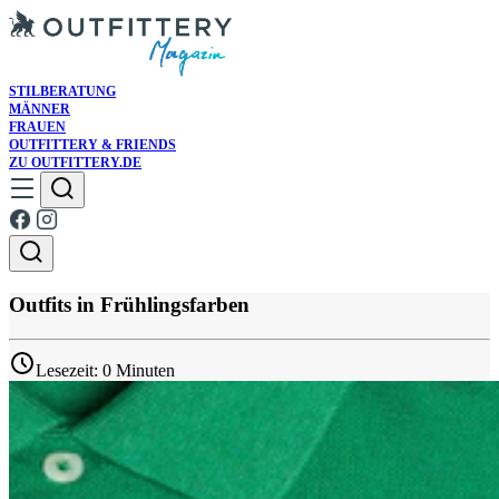
STILBERATUNG
MÄNNER
FRAUEN
OUTFITTERY & FRIENDS
ZU OUTFITTERY.DE
Outfits in Frühlingsfarben
Lesezeit: 0 Minuten