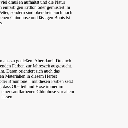
iel draußen aufhältst und die Natur
em einfarbigen Erdton oder gemustert im
etter, sondern sind obendrein auch noch
rbenen Chinohose und lässigen Boots ist
s.
n aus zu genießen. Aber damit Du auch
enden Farben zur Jahreszeit ausgesucht.
t. Daran orientiert sich auch das
en Materialien in diesem Herbst
oder Brauntöne – mit diesen Farben setzt
ur, dass Oberteil und Hose immer im
zu einer sandfarbenen Chinohose vor allem
 lassen.