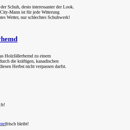
 der Schuh, desto interessanter der Look.
City-Mann ist für jede Witterung
htes Wetter, nur schlechtes Schuhwerk!
erhemd
das Holzfällerhemd zu einem
durch die kräftigen, kanadischen
iesen Herbst nicht verpassen darfst.
ch!
tel
frisch bleibt!