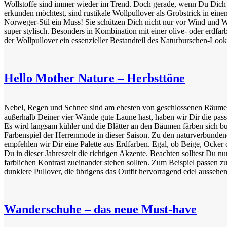
Wollstoffe sind immer wieder im Trend. Doch gerade, wenn Du Dich v
erkunden möchtest, sind rustikale Wollpullover als Grobstrick in ein
Norweger-Stil ein Muss! Sie schützen Dich nicht nur vor Wind und W
super stylisch. Besonders in Kombination mit einer olive- oder erdfa
der Wollpullover ein essenzieller Bestandteil des Naturburschen-Look
Hello Mother Nature – Herbsttöne
Nebel, Regen und Schnee sind am ehesten von geschlossenen Räume
außerhalb Deiner vier Wände gute Laune hast, haben wir Dir die pass
Es wird langsam kühler und die Blätter an den Bäumen färben sich bun
Farbenspiel der Herrenmode in dieser Saison. Zu den naturverbunden
empfehlen wir Dir eine Palette aus Erdfarben. Egal, ob Beige, Ocker 
Du in dieser Jahreszeit die richtigen Akzente. Beachten solltest Du n
farblichen Kontrast zueinander stehen sollten. Zum Beispiel passen 
dunklere Pullover, die übrigens das Outfit hervorragend edel aussehen
Wanderschuhe – das neue Must-have