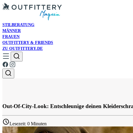
STILBERATUNG
MÄNNER
FRAUEN
OUTFITTERY & FRIENDS
ZU OUTFITTERY.DE
Out-Of-City-Look: Entschleunige deinen Kleiderschr
Lesezeit: 0 Minuten