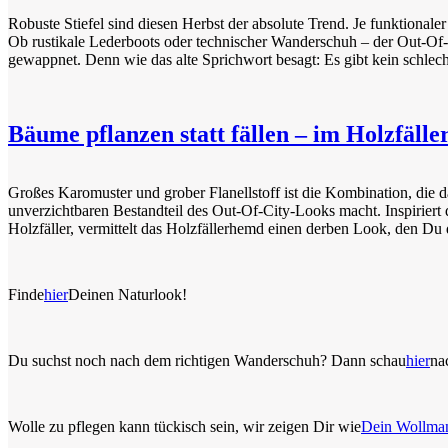
Robuste Stiefel sind diesen Herbst der absolute Trend. Je funktionaler
Ob rustikale Lederboots oder technischer Wanderschuh – der Out-Of-
gewappnet. Denn wie das alte Sprichwort besagt: Es gibt kein schlec
Bäume pflanzen statt fällen – im Holzfäll
Großes Karomuster und grober Flanellstoff ist die Kombination, die 
unverzichtbaren Bestandteil des Out-Of-City-Looks macht. Inspiriert 
Holzfäller, vermittelt das Holzfällerhemd einen derben Look, den Du d
Finde
hier
Deinen Naturlook!
Du suchst noch nach dem richtigen Wanderschuh? Dann schau
hier
na
Wolle zu pflegen kann tückisch sein, wir zeigen Dir wie
Dein Wollman